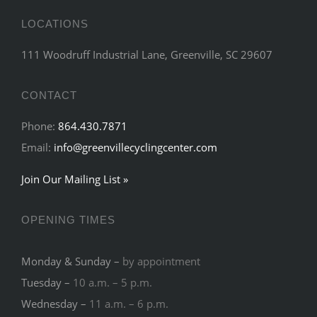
LOCATIONS
111 Woodruff Industrial Lane, Greenville, SC 29607
CONTACT
Phone:
864.430.7871
Email:
info@greenvillecyclingcenter.com
Join Our Mailing List »
OPENING TIMES
Monday & Sunday –
by appointment
Tuesday –
10 a.m. – 5 p.m.
Wednesday –
11 a.m. – 6 p.m.