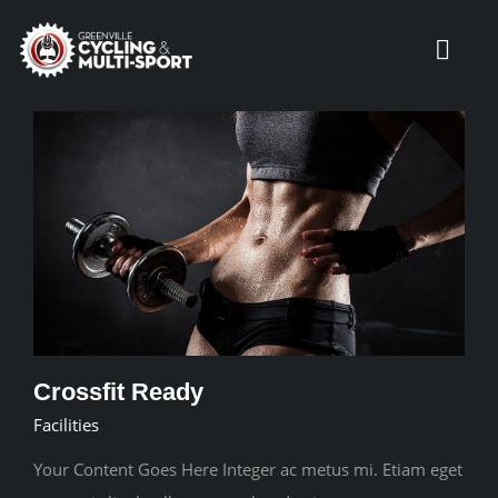
Skip
to
Toggl
content
Navig
HOME
SERVICES
COACHES
PRODUCTS
Crossfit Ready
Facilities
LOCATIONS
Your Content Goes Here Integer ac metus mi. Etiam eget