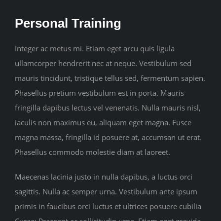
CONTACT
Personal Training
Integer ac metus mi. Etiam eget arcu quis ligula
ullamcorper hendrerit nec at neque. Vestibulum sed
mauris tincidunt, tristique tellus sed, fermentum sapien.
Phasellus pretium vestibulum est in porta. Mauris
fringilla dapibus lectus vel venenatis. Nulla mauris nisl,
iaculis non maximus eu, aliquam eget magna. Fusce
magna massa, fringilla id posuere at, accumsan ut erat.
Phasellus commodo molestie diam at laoreet.
Maecenas lacinia justo in nulla dapibus, a luctus orci
sagittis. Nulla ac semper urna. Vestibulum ante ipsum
primis in faucibus orci luctus et ultrices posuere cubilia
Curae; Praesent ac sollicitudin urna. Etiam eget gravida