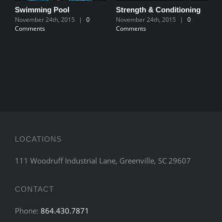
Swimming Pool
Strength & Conditioning
P
November 24th, 2015
|
0
November 24th, 2015
|
0
N
Comments
Comments
C
LOCATIONS
111 Woodruff Industrial Lane, Greenville, SC 29607
CONTACT
Phone:
864.430.7871