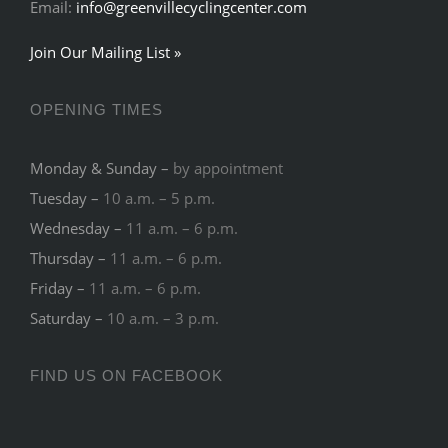
Email:
info@greenvillecyclingcenter.com
Join Our Mailing List »
OPENING TIMES
Monday & Sunday –
by appointment
Tuesday –
10 a.m. – 5 p.m.
Wednesday –
11 a.m. – 6 p.m.
Thursday –
11 a.m. – 6 p.m.
Friday –
11 a.m. – 6 p.m.
Saturday –
10 a.m. – 3 p.m.
FIND US ON FACEBOOK